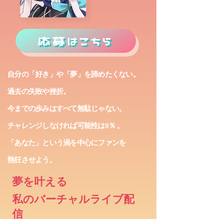
応募はこちら
自分の「好き」や「夢」を諦めたくない。
過去の失敗や挫折。
今までの歩みはすべて無駄じゃない。
チャレンジしなければ可能性は0％ 。
「あなた」という渦を中心にファンを
熱狂させよう。
夢を叶える
私のバーチャルライブ配
信