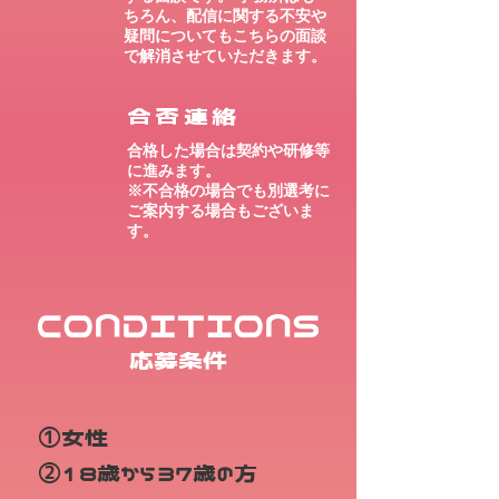
ちろん、配信に関する不安や
疑問についてもこちらの面談
で解消させていただきます。
合否連絡
合格した場合は契約や研修等
に進みます。
※不合格の場合でも別選考に
ご案内する場合もございま
す。
CONDITIONS
応募条件
①女性
②18歳から37歳の方