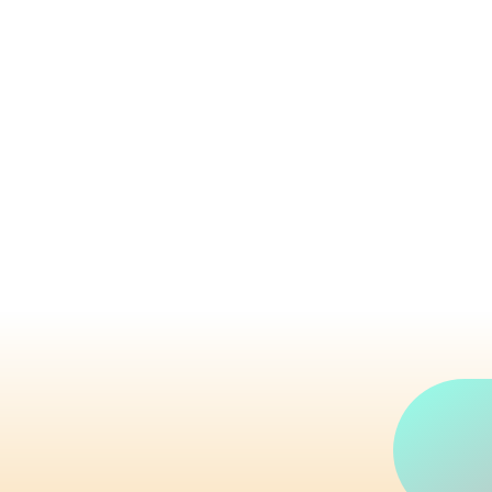
魂募集プロジェクトでは
成した立ち絵の魂（中の
ジェクトとなっておりま