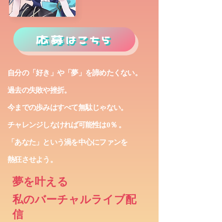
応募はこちら
自分の「好き」や「夢」を諦めたくない。
過去の失敗や挫折。
今までの歩みはすべて無駄じゃない。
チャレンジしなければ可能性は0％ 。
「あなた」という渦を中心にファンを
熱狂させよう。
夢を叶える
私のバーチャルライブ配
信